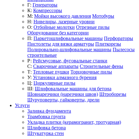
Г:
Генераторы
К:
Компрессоры
М:
Мойки высокого давления
Мотобуры
Н:
Нивелиры, лазерные уровни
О:
Отбойные молотки
Отрезные пилы
Оборудование без категории
П:
Паркетошлифовальные машины
Перфораторы
Пистолеты для вязки арматуры
Плиткорезы
Полировально-шлифовальные машины
Пылесосы
строительные
Р:
Рейсмусовые, фуговальные станки
С:
Сварочные аппараты
Строительные фены
Т:
Тепловые пушки
Торцовочные пилы
У:
Установки алмазного бурения
Ц:
Циркулярные пилы
Ш:
Шлифовальные машины для бетона
Шовнарезчики (нарезчики швов)
Штроборезы
Шуруповерты, гайковерты, дрели
Услуги
Заливка фундамента
Трамбовка грунта
Укладка плитки (керамогранит, тротуарная)
Шлифовка бетона
Штукатурка стен