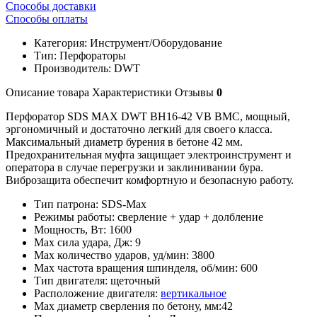
Способы доставки
Способы оплаты
Категория:
Инструмент/Оборудование
Тип:
Перфораторы
Производитель:
DWT
Описание товара
Характеристики
Отзывы
0
Перфоратор SDS MAX DWT BH16-42 VB BMC, мощный,
эргономичный и достаточно легкий для своего класса.
Максимальный диаметр бурения в бетоне 42 мм.
Предохранительная муфта защищает электроинструмент и
оператора в случае перегрузки и заклинивании бура.
Виброзащита обеспечит комфортную и безопасную работу.
Тип патрона:
SDS-Max
Режимы работы:
сверление + удар + долбление
Мощность, Вт:
1600
Max сила удара, Дж:
9
Max количество ударов, уд/мин:
3800
Max частота вращения шпинделя, об/мин:
600
Тип двигателя:
щеточный
Расположение двигателя:
вертикальное
Max диаметр сверления по бетону, мм:
42