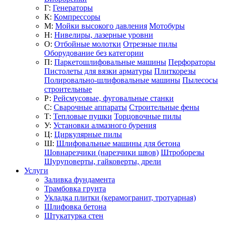
Г:
Генераторы
К:
Компрессоры
М:
Мойки высокого давления
Мотобуры
Н:
Нивелиры, лазерные уровни
О:
Отбойные молотки
Отрезные пилы
Оборудование без категории
П:
Паркетошлифовальные машины
Перфораторы
Пистолеты для вязки арматуры
Плиткорезы
Полировально-шлифовальные машины
Пылесосы
строительные
Р:
Рейсмусовые, фуговальные станки
С:
Сварочные аппараты
Строительные фены
Т:
Тепловые пушки
Торцовочные пилы
У:
Установки алмазного бурения
Ц:
Циркулярные пилы
Ш:
Шлифовальные машины для бетона
Шовнарезчики (нарезчики швов)
Штроборезы
Шуруповерты, гайковерты, дрели
Услуги
Заливка фундамента
Трамбовка грунта
Укладка плитки (керамогранит, тротуарная)
Шлифовка бетона
Штукатурка стен